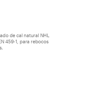
cado de cal natural NHL
N 459-1, para rebocos
s.
ado para o reboco transpirável e protector de
himento em tijolo, adobe, tufo, pedra e mistas interiores
te transpirável, deixa as paredes respirar
ede saudável no tempo
sacos 25 kg