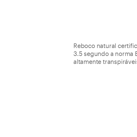
Reboco natural certifi
3.5 segundo a norma E
altamente transpirávei
O Biocalce Enfoscado é adequ
alvenarias portantes e de enc
e exteriores.
Natural, poroso e altamen
Protege e mantém a par
Embalagem