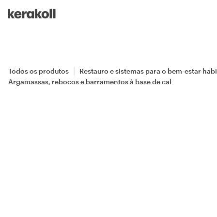
Skip to main content
Go to Homepage
Todos os produtos
Restauro e sistemas para o bem-estar habi
Argamassas, rebocos e barramentos à base de cal