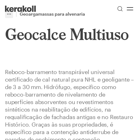
Skip to main content
Go to Homepage
Geoargamassas para alvenaria
More
Toggle menu
Geocalce Multiuso
Reboco-barramento transpirável universal
certificado de cal natural pura NHL e geoligante –
de 3 a 30 mm. Hidrófugo, especifico como
reboco-barramento de nivelamento de
superfícies absorventes ou revestimentos
sintéticos na reabilitação de edifícios, na
requalificação de fachadas antigas e no Restauro
Histórico. Graças às suas propriedades, é
específico para a contenção antiderrube de
paredes de enchimento e contenção