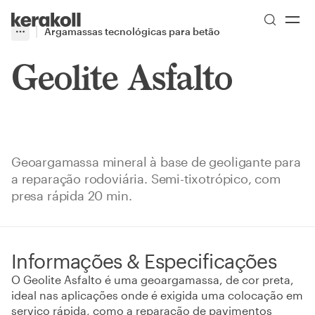
Skip to main content
Go to Homepage
Argamassas tecnológicas para betão
More
Toggle menu
Geolite Asfalto
Geoargamassa mineral à base de geoligante para
a reparação rodoviária. Semi-tixotrópico, com
presa rápida 20 min.
Informações & Especificações
O Geolite Asfalto é uma geoargamassa, de cor preta,
ideal nas aplicações onde é exigida uma colocação em
serviço rápida, como a reparação de pavimentos