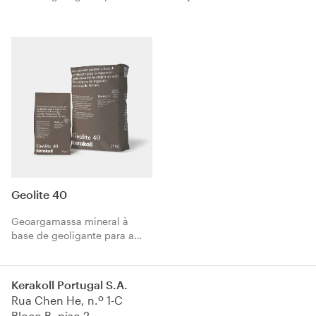
reforço monolítico FRC de
elevada ductilidade para a
betão armado.
reconstrução de betão e
alvenarias.
Geolite 40
Geoargamassa mineral à
base de geoligante para a
reparação monolítica de
betão armado. Tixotrópica, de
presa semi-rápida 40 min.
Kerakoll Portugal S.A.
Rua Chen He, n.º 1-C
Bloco B, piso 2