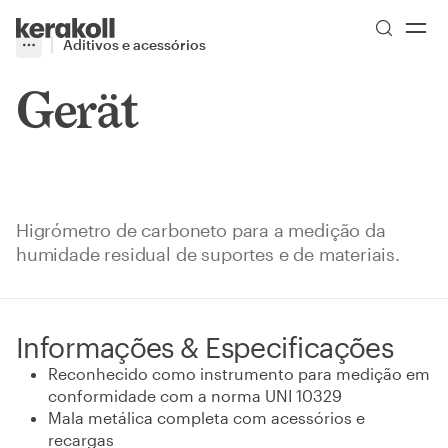
Skip to main content
Go to Homepage
Aditivos e acessórios
More
Toggle menu
Gerät
Higrómetro de carboneto para a medição da
humidade residual de suportes e de materiais.
Informações & Especificações
Reconhecido como instrumento para medição em
conformidade com a norma UNI 10329
Mala metálica completa com acessórios e
recargas