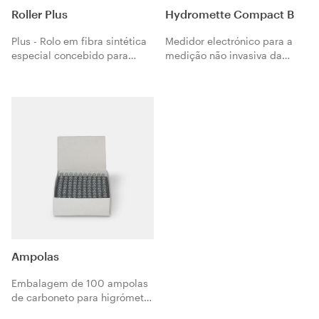
Roller Plus
Hydromette Compact B
Plus - Rolo em fibra sintética
Medidor electrónico para a
especial concebido para
medição não invasiva da
melhorar o desempenho de
humidade de suportes e de
aplicação de vernizes
materiais.
orgânicos fluidos para
parquet. Específico para a
aplicação de vernizes da
linha Aqua-Pur.
Ampolas
Embalagem de 100 ampolas
de carboneto para higrómetro
Gerät.