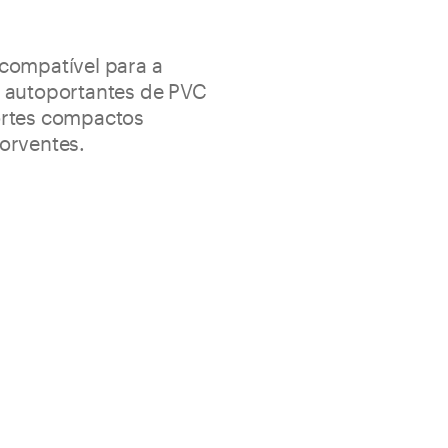
compatível para a
 autoportantes de PVC
ortes compactos
orventes.
ula com elevada pegajosidade permanente que assegura
movível, permitindo destacar e reaplicar os ladrilhos
pátula
ermanente
baldes 10 kg
2
com espátula dentada ≈ 150 – 250 g/m
2
com rolo ≈ 150 – 200 g/m