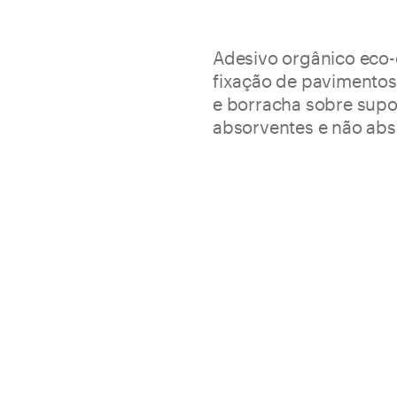
Adesivo orgânico eco-
fixação de pavimentos
e borracha sobre sup
absorventes e não abs
O Tack desenvolve uma pelíc
uma fixação permanente ou re
várias vezes no tempo.
Pavimentos interiores
Aplicável com rolo ou es
Elevada pegajosidade p
Embalagem
Consumo