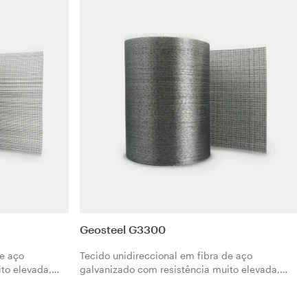
Geosteel G3300
de aço
Tecido unidireccional em fibra de aço
to elevada,
galvanizado com resistência muito elevada,
fixados sobre
formado por microcabos de aço fixados sobre
o. O Geosteel
uma microrrede em fibra de vidro. O Geosteel