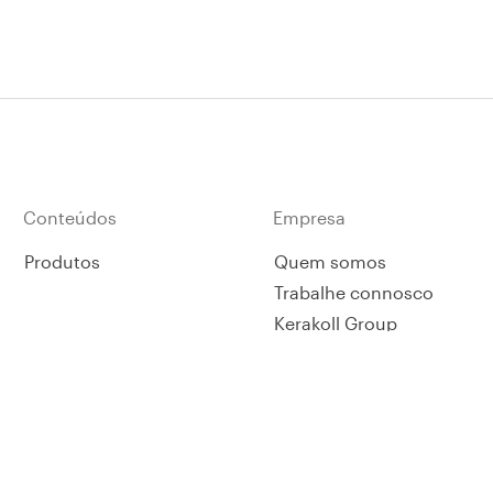
fix.
patenteado Helifix.
Conteúdos
Empresa
Produtos
Quem somos
Trabalhe connosco
Kerakoll Group
Whistleblowing Channel
Whistleblowing Policy
Código Ético