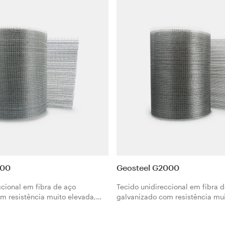
200
Geosteel G2000
ccional em fibra de aço
Tecido unidireccional em fibra 
m resistência muito elevada,
galvanizado com resistência mui
crocabos de aço fixados sobre
formado por microcabos de aço 
 em fibra de vidro. O Geosteel
uma microrrede em fibra de vidr