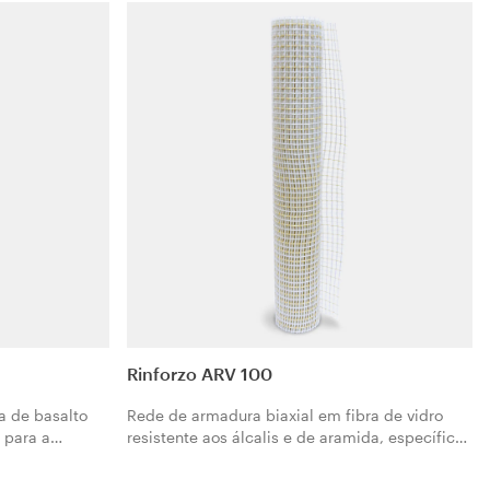
s estruturais
G3300 é específico para reforços estruturais
gânica Geolite
em combinação com a matriz orgânica Geolite
Gel.
Rinforzo ARV 100
a de basalto
Rede de armadura biaxial em fibra de vidro
a para a
resistente aos álcalis e de aramida, específica
ais ou
para o reforço, melhoria e adaptação anti-
ruturais com
sísmica de baixa espessura de edifícios em