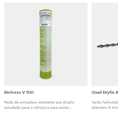
desempenho em ambas as direcções. De
desempenho em
aplicação fácil, específica para um
aplicação fáci
embebimento perfeito com as matrizes
embebimento p
minerais Geocalce e Biocalce, consoante as
Antisismico.
exigência do projecto e da obra.
Rinforzo V 100
Steel Dryfix 
Rede de armadura resistente aos álcalis
Varão helicoid
estudada para o reforço e para evitar
diâmetro 8 mm
fissuração em rebocos.
mecânicas para
estruturais atr