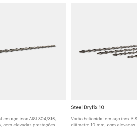
 ambas as direcções. De
problemas de derrube ou desta
l, específica para um
erfeito com Geocalce F
8
Steel Dryfix 10
al em aço inox AISI 304/316,
Varão helicoidal em aço inox AI
, com elevadas prestações
diâmetro 10 mm, com elevadas 
 a fixação a seco de elementos
mecânicas para a fixação a sec
avés de sistema de instalação
estruturais através de sistema d