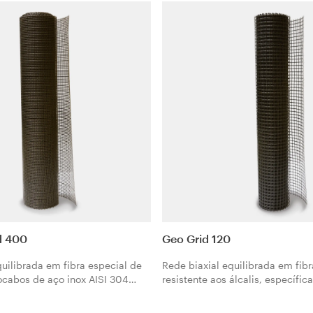
fico para reforços estruturais
G2000 é específico para reforço
 com as matrizes minerais
em combinação com a matriz or
lite ou a matriz orgânica
Gel.
onsoante as exigências do
bra.
d 400
Geo Grid 120
quilibrada em fibra especial de
Rede biaxial equilibrada em fibr
ocabos de aço inox AISI 304
resistente aos álcalis, específic
e protegida com tratamento
reparação de elementos estrutur
álcalis, garante estabilidade e
contenção de elementos não est