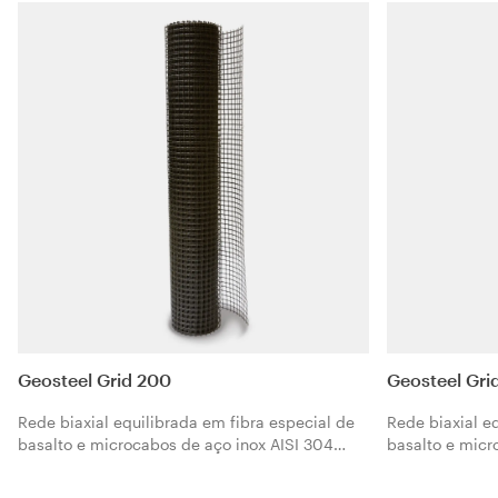
G600 é específico para reforços estruturais em
G1200 é especí
combinação com as matrizes minerais
em combinação
Geocalce e Geolite ou a matriz orgânica
Geocalce e Geo
Geolite Gel, consoante as exigências do
Geolite Gel, c
projecto e da obra.
projecto e da o
Geosteel Grid 200
Geosteel Gri
Rede biaxial equilibrada em fibra especial de
Rede biaxial e
basalto e microcabos de aço inox AISI 304
basalto e micr
termosoldada e protegida com tratamento
termosoldada 
resistente aos álcalis, garante estabilidade e
resistente aos 