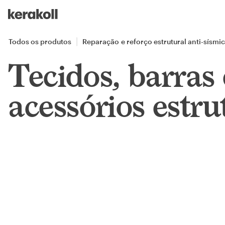
Skip to main content
Go to Homepage
Todos os produtos
Reparação e reforço estrutural anti-sísmi
Tecidos, barras 
acessórios estru