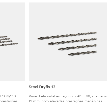
camento.
betão armado, com paredes de enchimento em
tijolo, e estruturas em alvenaria.
Steel Dryfix 12
SI 304/316,
Varão helicoidal em aço inox AISI 316, diâmetro
prestações
12 mm, com elevadas prestações mecânicas
o de elementos
para a fixação a seco de elementos estruturais
e instalação
através de sistema de instalação patenteado