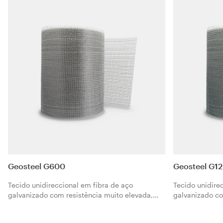
Geosteel G600
Geosteel G1
Tecido unidireccional em fibra de aço
Tecido unidire
galvanizado com resistência muito elevada,
galvanizado co
formado por microcabos de aço fixados sobre
formado por mi
uma microrrede em fibra de vidro. O Geosteel
uma microrrede