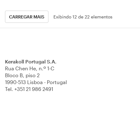
patenteado Heli
CARREGAR MAIS
Exibindo 12 de 22 elementos
Kerakoll Portugal S.A.
Rua Chen He, n.º 1-C
Bloco B, piso 2
1990-513 Lisboa - Portugal
Tel.
+351 21 986 2491
(Chamada para a rede fixa nacional)
info@kerakoll.pt