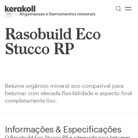
Skip to main content
Go to Homepage
Argamassas e barramentos minerais
More
Toggle menu
Rasobuild Eco
Stucco RP
Betume orgânico mineral eco-compatível para
betumar com elevada flexibilidade e aspecto final
completamente liso.
Informações & Especificações
O Rasobuild Eco Stucco RP é adequado para betumes